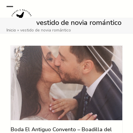
Skip
to
Open
Close
content
vestido de novia romántico
mobile
mobile
Inicio
»
vestido de novia romántico
menu
menu
Boda El Antiguo Convento – Boadilla del