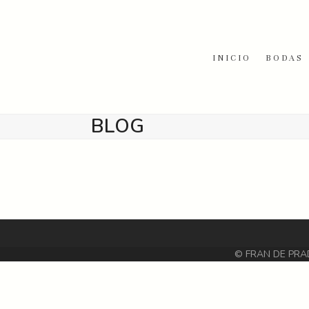
Skip
to
content
INICIO
BODAS
BLOG
© FRAN DE PRA