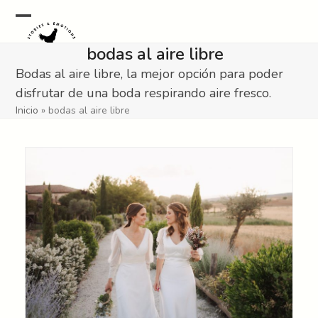
Skip
to
Open
Close
content
bodas al aire libre
mobile
mobile
Bodas al aire libre, la mejor opción para poder
menu
menu
disfrutar de una boda respirando aire fresco.
Inicio
»
bodas al aire libre