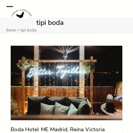
Skip
to
Open
Close
content
tipi boda
mobile
mobile
Inicio
»
tipi boda
menu
menu
Boda Hotel ME Madrid, Reina Victoria