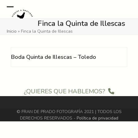
Skip
to
Open
Close
content
Finca la Quinta de Illescas
mobile
mobile
Inicio
»
Finca la Quinta de Illescas
menu
menu
Boda Quinta de Illescas – Toledo
¿QUIERES QUE HABLEMOS?
© FRAN DE PRADO FOTOGRAFÍA 2021 | TODOS LOS
DERECHOS RESERVADOS -
Política de privacidad