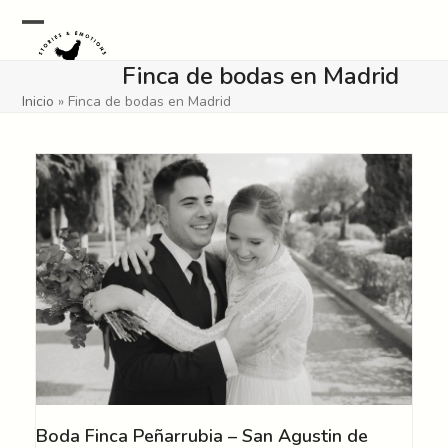
Skip
to
Open
Close
content
Finca de bodas en Madrid
mobile
mobile
Inicio
»
Finca de bodas en Madrid
menu
menu
Boda Finca Peñarrubia – San Agustin de