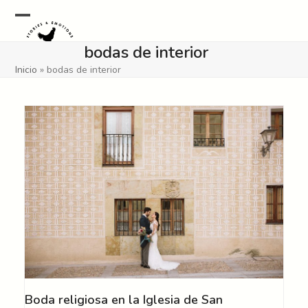
Skip
to
Open
Close
content
bodas de interior
mobile
mobile
Inicio
»
bodas de interior
menu
menu
Boda religiosa en la Iglesia de San