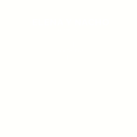
ELENA Y NACHO
12 DE ABRIL DE 2025
VER GALERÍA