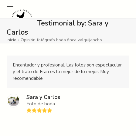
Skip
to
Open
Close
content
Testimonial by: Sara y
mobile
mobile
Carlos
menu
menu
Inicio
»
Opinión fotógrafo boda finca valquijancho
Encantador y profesional. Las fotos son espectacular
y el trato de Fran es lo mejor de lo mejor. Muy
recomendable
Sara y Carlos
Foto de boda
Rating:
5