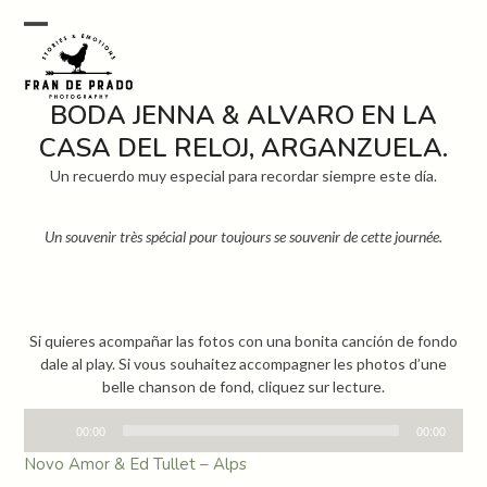
Skip
to
Open
Close
content
mobile
mobile
BODA JENNA & ALVARO EN LA
menu
menu
CASA DEL RELOJ, ARGANZUELA.
Un recuerdo muy especial para recordar siempre este día.
Un souvenir très spécial pour toujours se souvenir de cette journée.
Si quieres acompañar las fotos con una bonita canción de fondo
dale al play.
Si vous souhaitez accompagner les photos d’une
belle chanson de fond, cliquez sur lecture.
Audio
00:00
00:00
Player
Novo Amor & Ed Tullet – Alps