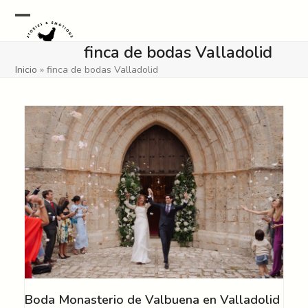
Skip
to
Open
Close
content
finca de bodas Valladolid
mobile
mobile
Inicio
»
finca de bodas Valladolid
menu
menu
Boda Monasterio de Valbuena en Valladolid