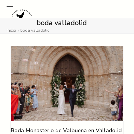
Skip
to
Open
Close
content
boda valladolid
mobile
mobile
Inicio
»
boda valladolid
menu
menu
Boda Monasterio de Valbuena en Valladolid