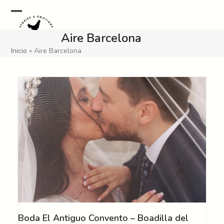
Skip
to
Open
Close
content
Aire Barcelona
mobile
mobile
Inicio
»
Aire Barcelona
menu
menu
Boda El Antiguo Convento – Boadilla del