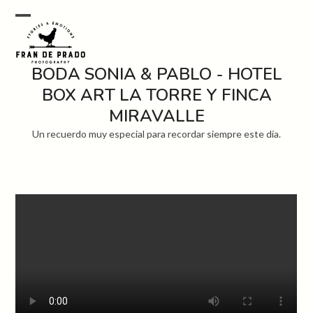
Skip
to
Open
Close
content
mobile
mobile
BODA SONIA & PABLO - HOTEL
menu
menu
BOX ART LA TORRE Y FINCA
MIRAVALLE
Un recuerdo muy especial para recordar siempre este día.