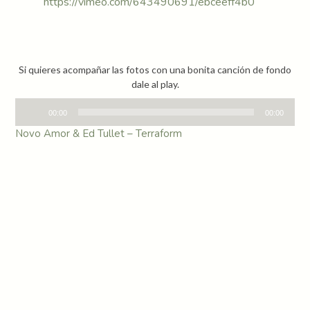
https://vimeo.com/643490691/ebceeff4b0
Si quieres acompañar las fotos con una bonita canción de fondo
dale al play.
Audio
00:00
00:00
Player
Novo Amor & Ed Tullet – Terraform