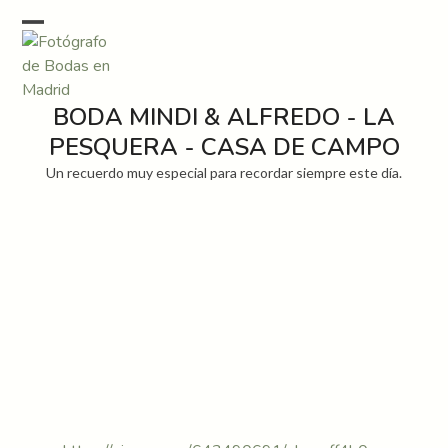
Skip
to
Open
Close
content
mobile
mobile
menu
menu
BODA MINDI & ALFREDO - LA
PESQUERA - CASA DE CAMPO
Un recuerdo muy especial para recordar siempre este día.