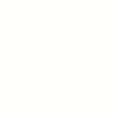
BODA MARIANA Y CESAR
FINCA EL GASCO
5 DE SEPTIEMBRE DE 2025
VER GALERÍA