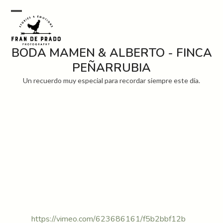
Skip
to
Open
Close
content
mobile
mobile
BODA MAMEN & ALBERTO - FINCA
menu
menu
PEÑARRUBIA
Un recuerdo muy especial para recordar siempre este día.
https://vimeo.com/623686161/f5b2bbf12b