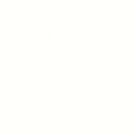
BODA LARA Y EDUARDO
HOTEL SANTO MAURO
11 DE OCTUBRE DE 2025
VER GALERÍA