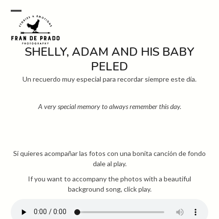
Skip
to
Open
Close
content
mobile
mobile
SHELLY, ADAM AND HIS BABY
menu
menu
PELED
Un recuerdo muy especial para recordar siempre este día.
A very special memory to always remember this day.
Si quieres acompañar las fotos con una bonita canción de fondo
dale al play.
If you want to accompany the photos with a beautiful
background song, click play.